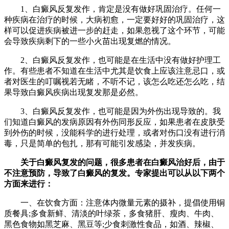
1、白癜风反复发作，肯定是没有做好巩固治疗。任何一
种疾病在治疗的时候，大病初愈，一定要好好的巩固治疗，这
样可以促进疾病被进一步的赶走，如果忽视了这个环节，可能
会导致疾病剩下的一些小火苗出现复燃的情况。
2、白癜风反复发作，也可能是在生活中没有做好护理工
作。有些患者不知道在生活中尤其是饮食上应该注意忌口，或
者对医生的叮嘱视若无睹，不听不记，该怎么吃还怎么吃，结
果导致白癜风疾病出现复发那是必然。
3、白癜风反复发作，也可能是因为外伤出现导致的。我
们知道白癜风的发病原因有外伤同形反应，如果患者在皮肤受
到外伤的时候，没能科学的进行处理，或者对伤口没有进行消
毒，只是简单的包扎，那有可能引发感染，并发疾病。
关于白癜风复发的问题，很多患者在白癜风治好后，由于
不注意预防，导致了白癜风的复发。专家提出可以从以下两个
方面来进行：
一、在饮食方面：注意体内微量元素的摄补，提倡使用铜
质餐具;多食新鲜、清淡的叶绿茶，多食猪肝、瘦肉、牛肉、
黑色食物如黑芝麻、黑豆等;少食刺激性食品，如酒、辣椒、