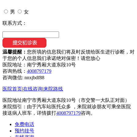
男
女
联系方式：
温馨提醒：
您所填的信息我们将及时反馈给医生进行诊断，对
于您的个人信息我们承诺绝对保密！请您放心
医院地址：南宁秀厢大道东段10号
咨询热线：
4008797179
咨询微信:
nnxjbdf88
医院首页
|
在线咨询
|
来院路线
医院地址南宁市秀厢大道东段10号（市交警一大队正对面）
来院指引：由于汽车站医托众多 ，来院就诊朋友可乘坐医院
接送病人班车，详情拨打
4008797179
咨询。
免费电话
预约挂号