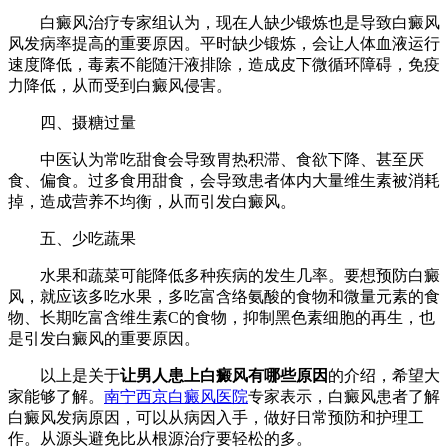
白癜风治疗专家组认为，现在人缺少锻炼也是导致白癜风
风发病率提高的重要原因。平时缺少锻炼，会让人体血液运行
速度降低，毒素不能随汗液排除，造成皮下微循环障碍，免疫
力降低，从而受到白癜风侵害。
四、摄糖过量
中医认为常吃甜食会导致胃热积滞、食欲下降、甚至厌
食、偏食。过多食用甜食，会导致患者体内大量维生素被消耗
掉，造成营养不均衡，从而引发白癜风。
五、少吃蔬果
水果和蔬菜可能降低多种疾病的发生几率。要想预防白癜
风，就应该多吃水果，多吃富含络氨酸的食物和微量元素的食
物、长期吃富含维生素C的食物，抑制黑色素细胞的再生，也
是引发白癜风的重要原因。
以上是关于
让男人患上白癜风有哪些原因
的介绍，希望大
家能够了解。
南宁西京白癜风医院
专家表示，白癜风患者了解
白癜风发病原因，可以从病因入手，做好日常预防和护理工
作。从源头避免比从根源治疗要轻松的多。