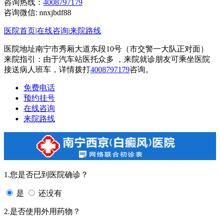
咨询热线：
4008797179
咨询微信:
nnxjbdf88
医院首页
|
在线咨询
|
来院路线
医院地址南宁市秀厢大道东段10号（市交警一大队正对面）
来院指引：由于汽车站医托众多 ，来院就诊朋友可乘坐医院
接送病人班车，详情拨打
4008797179
咨询。
免费电话
预约挂号
在线咨询
来院路线
1.您是否已到医院确诊？
是
还没有
2.是否使用外用药物？