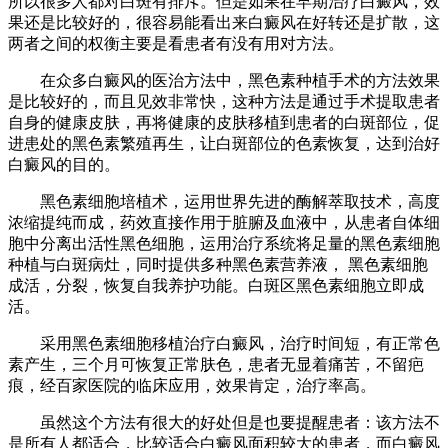
所以很多人都对白斑有排斥。但是如果在早期治疗白癜风，效
果还是比较好的，很容易能看出来白癜风在好转还是扩散，这
两者之间的权衡主要是看患者有没有用对方法。
在众多白癜风的医治方法中，黑色素种植手术的方法效果
是比较好的，而且见效非常快，这种方法是通过手术提取患者
自身的健康皮肤，再将健康的皮肤移植到患者的白斑部位，促
进患处的黑色素繁殖再生，让白斑部位的色素恢复，达到治好
白癜风的目的。
黑色素细胞培植术，运用世界先进的酶解萃取技术，高度
浓缩提纯而成，药效直接作用于脏腑及血液中，从患者自体细
胞中分离出活性黑色细胞，运用治疗系统将足量的黑色素细胞
种植与白斑病灶，同时提供多种黑色素营养液， 黑色素细胞
成活，分裂，恢复自我养护功能。白斑区黑色素细胞立即成
活。
采用黑色素细胞移植治疗白癜风，治疗时间短，有正常色
素产生，三个月可恢复正常肤色，患者无显着痛苦，不留疤
痕，经百家医院的临床应用，效果肯定，治疗率高。
虽然这个方法有很大的好处但是也要提醒患者：该方法不
是所有人都适合，比较适合白癜风面积较大的患者，而白癜风