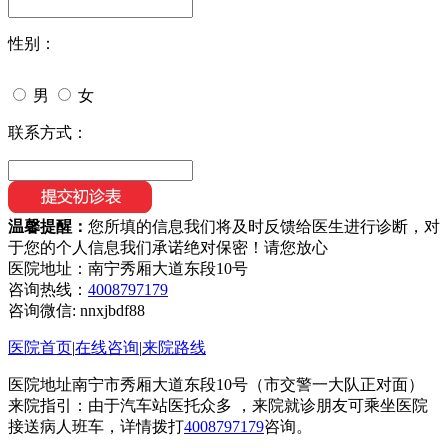
性别：
男
女
联系方式：
温馨提醒：
您所填的信息我们将及时反馈给医生进行诊断，对
于您的个人信息我们承诺绝对保密！请您放心
医院地址：南宁秀厢大道东段10号
咨询热线：
4008797179
咨询微信:
nnxjbdf88
医院首页
|
在线咨询
|
来院路线
医院地址南宁市秀厢大道东段10号（市交警一大队正对面）
来院指引：由于汽车站医托众多 ，来院就诊朋友可乘坐医院
接送病人班车，详情拨打
4008797179
咨询。