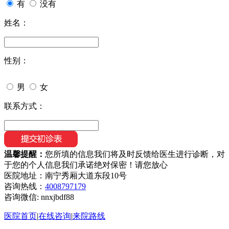
有
没有
姓名：
性别：
男
女
联系方式：
温馨提醒：
您所填的信息我们将及时反馈给医生进行诊断，对
于您的个人信息我们承诺绝对保密！请您放心
医院地址：南宁秀厢大道东段10号
咨询热线：
4008797179
咨询微信:
nnxjbdf88
医院首页
|
在线咨询
|
来院路线