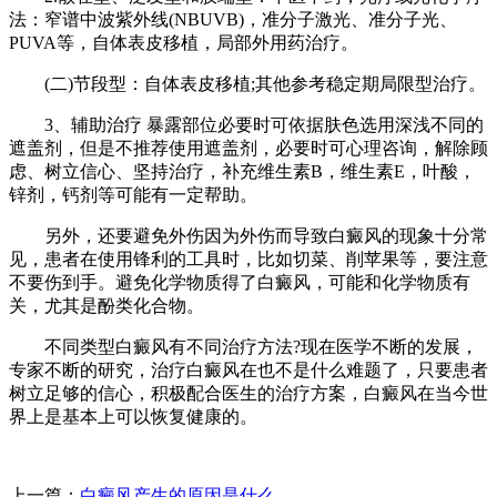
法：窄谱中波紫外线(NBUVB)，准分子激光、准分子光、
PUVA等，自体表皮移植，局部外用药治疗。
(二)节段型：自体表皮移植;其他参考稳定期局限型治疗。
3、辅助治疗 暴露部位必要时可依据肤色选用深浅不同的
遮盖剂，但是不推荐使用遮盖剂，必要时可心理咨询，解除顾
虑、树立信心、坚持治疗，补充维生素B，维生素E，叶酸，
锌剂，钙剂等可能有一定帮助。
另外，还要避免外伤因为外伤而导致白癜风的现象十分常
见，患者在使用锋利的工具时，比如切菜、削苹果等，要注意
不要伤到手。避免化学物质得了白癜风，可能和化学物质有
关，尤其是酚类化合物。
不同类型白癜风有不同治疗方法?现在医学不断的发展，
专家不断的研究，治疗白癜风在也不是什么难题了，只要患者
树立足够的信心，积极配合医生的治疗方案，白癜风在当今世
界上是基本上可以恢复健康的。
上一篇：
白癜风产生的原因是什么